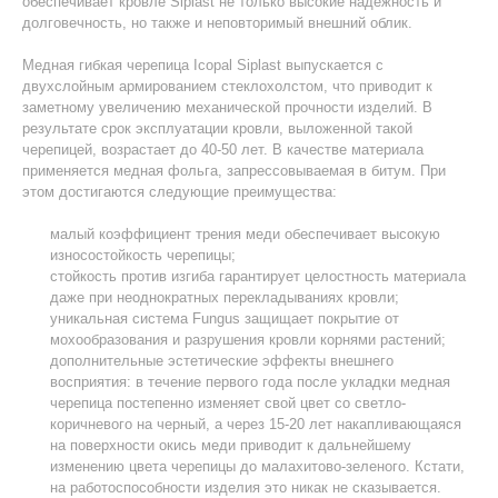
обеспечивает кровле Siplast не только высокие надежность и
долговечность, но также и неповторимый внешний облик.
Медная гибкая черепица Icopal Siplast выпускается с
двухслойным армированием стеклохолстом, что приводит к
заметному увеличению механической прочности изделий. В
результате срок эксплуатации кровли, выложенной такой
черепицей, возрастает до 40-50 лет. В качестве материала
применяется медная фольга, запрессовываемая в битум. При
этом достигаются следующие преимущества:
малый коэффициент трения меди обеспечивает высокую
износостойкость черепицы;
стойкость против изгиба гарантирует целостность материала
даже при неоднократных перекладываниях кровли;
уникальная система Fungus защищает покрытие от
мохообразования и разрушения кровли корнями растений;
дополнительные эстетические эффекты внешнего
восприятия: в течение первого года после укладки медная
черепица постепенно изменяет свой цвет со светло-
коричневого на черный, а через 15-20 лет накапливающаяся
на поверхности окись меди приводит к дальнейшему
изменению цвета черепицы до малахитово-зеленого. Кстати,
на работоспособности изделия это никак не сказывается.