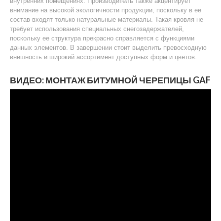
внутренних помещениях. Производитель также акцентирует
внимание на высокой экологичности продукции, поскольку в ее
состав входят только натуральные материалы. Такая кровля не
требует использования специальных снегозадержателей,
поскольку ее структура прекрасно справляется с функциями
данных элементов. В завершении стоит выделить превосходную
внешность и широкий ассортимент доступных форм и цветов.
ВИДЕО: МОНТАЖ БИТУМНОЙ ЧЕРЕПИЦЫ GAF