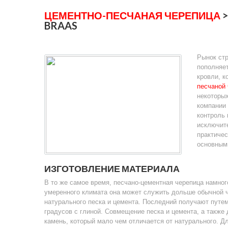
ЦЕМЕНТНО-ПЕСЧАНАЯ ЧЕРЕПИЦА
>
BRAAS
Рынок ст
пополняет
кровли, к
песчаной
некоторых
компании 
контроль 
исключите
практичес
основным
ИЗГОТОВЛЕНИЕ МАТЕРИАЛА
В то же самое время, песчано-цементная черепица намног
умеренного климата она может служить дольше обычной 
натурального песка и цемента. Последний получают путем
градусов с глиной. Совмещение песка и цемента, а также
камень, который мало чем отличается от натурального. Д