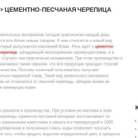
> ЦЕМЕНТНО-ПЕСЧАНАЯ ЧЕРЕПИЦА
роительных материалов сегодня практически каждый день
ся все более новым товаром. К ним относится и новый вид
оторый выпускается компанией Braas. Речь идет о
цементно-
 черепице
, обладающей неоспоримыми преимуществами, и в
 случаях она практически незаменима. При этом производство в
налажено таким образом, что вся продукция проходит строгий
качества. Поэтому конечный пользователь получает
льно надежный товар. Такой вид кровельного материала
ки не отличается от обычной черепицы, обладая всеми ее
и преимуществами.
о дешевле в производстве. При условии ее монтажа в зоне
черепицы. Цементно-песчаный материал изготавливают из
 измельчения известняка и обжига его температурой в 1000
 добавление в полученную смесь воды позволяет получить
ля того, чтобы придать изделию определенный цвет, в процессе