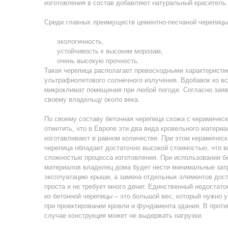
изготовления в состав добавляют натуральный краситель.
Среди главных преимуществ цементно-песчаной черепиц
экологичность,
устойчивость к высоким морозам,
очень высокую прочность.
Такая черепица располагает превосходными характеристик
ультрафиолетового солнечного излучения. Вдобавок ко в
микроклимат помещения при любой погоде. Согласно заяв
своему владельцу около века.
По своему составу бетонная черепица схожа с керамическ
отметить, что в Европе эти два вида кровельного материа
изготавливают в равном количестве. При этом керамическ
черепица обладает достаточно высокой стоимостью, что 
сложностью процесса изготовления. При использовании б
материалов владелец дома будет нести минимальные зат
эксплуатацию крыши, а замена отдельных элементов дос
проста и не требует много денег. Единственный недостато
из бетонной черепицы – это большой вес, который нужно 
при проектировании кровли и фундамента здания. В прот
случае конструкция может не выдержать нагрузки.