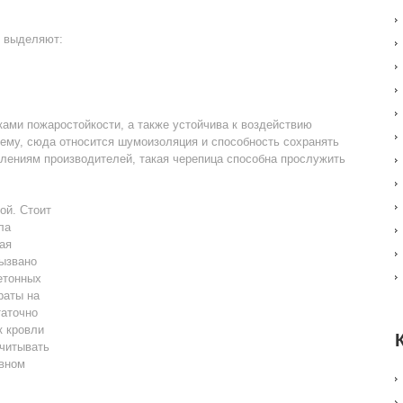
ы выделяют:
ами пожаростойкости, а также устойчива к воздействию
сему, сюда относится шумоизоляция и способность сохранять
лениям производителей, такая черепица способна прослужить
ой. Стоит
ла
ая
вызвано
етонных
раты на
таточно
к кровли
учитывать
ивном