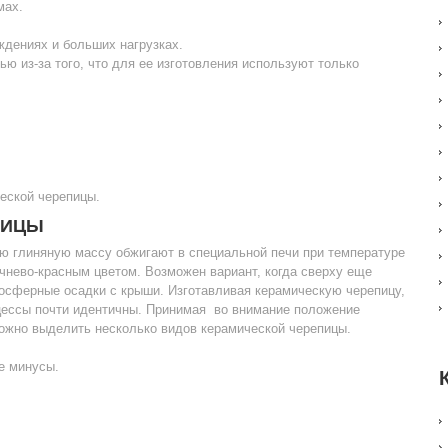
мах.
ждениях и больших нагрузках.
ью из-за того, что для ее изготовления используют только
еской черепицы.
ПИЦЫ
ю глиняную массу обжигают в специальной печи при температуре
ичнево-красным цветом. Возможен вариант, когда сверху еще
осферные осадки с крыши. Изготавливая керамическую черепицу,
цессы почти идентичны. Принимая во внимание положение
можно выделить несколько видов керамической черепицы.
е минусы.