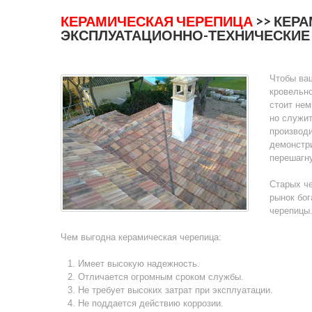
КЕРАМИЧЕСКАЯ ЧЕРЕПИЦА
>> КЕР
ЭКСПЛУАТАЦИОННО-ТЕХНИЧЕСКИЕ
Чтобы ваш
кровельно
стоит не
но служит
производи
демонстр
перешагн
Старых че
рынок бо
черепицы
Чем выгодна керамическая черепица:
Имеет высокую надежность.
Отличается огромным сроком службы.
Не требует высоких затрат при эксплуатации.
Не поддается действию коррозии.