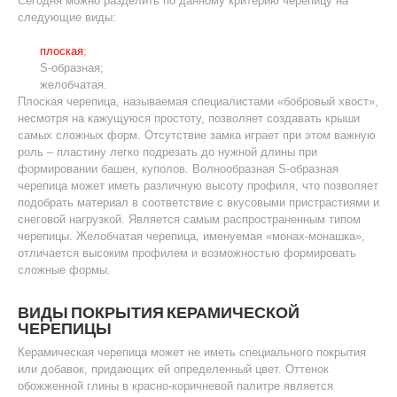
Сегодня можно разделить по данному критерию черепицу на
следующие виды:
плоская
;
S-образная;
желобчатая.
Плоская черепица, называемая специалистами «бобровый хвост»,
несмотря на кажущуюся простоту, позволяет создавать крыши
самых сложных форм. Отсутствие замка играет при этом важную
роль – пластину легко подрезать до нужной длины при
формировании башен, куполов. Волнообразная S-образная
черепица может иметь различную высоту профиля, что позволяет
подобрать материал в соответствие с вкусовыми пристрастиями и
снеговой нагрузкой. Является самым распространенным типом
черепицы. Желобчатая черепица, именуемая «монах-монашка»,
отличается высоким профилем и возможностью формировать
сложные формы.
ВИДЫ ПОКРЫТИЯ КЕРАМИЧЕСКОЙ
ЧЕРЕПИЦЫ
Керамическая черепица может не иметь специального покрытия
или добавок, придающих ей определенный цвет. Оттенок
обожженной глины в красно-коричневой палитре является