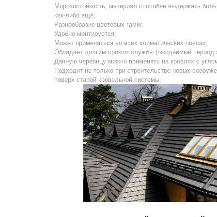
Морозостойкость, материал способен выдержать боль
как-либо ещё;
Разнообразие цветовых гамм;
Удобно монтируется;
Может применяться во всех климатических поясах;
Обладает долгим сроком службы (ожидаемый период э
Данную черепицу можно применять на кровлях с углом 
Подходит не только при строительстве новых сооружен
поверх старой кровельной системы.