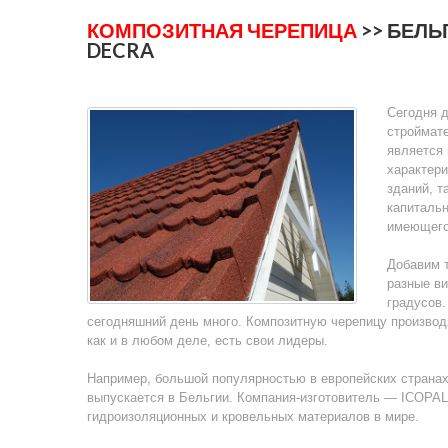
КОМПОЗИТНАЯ ЧЕРЕПИЦА
>> БЕЛЬ
DECRA
Сегодня 
строймате
является
характери
зданий, т
капитальн
имеющего
Добавим 
разные в
градусов.
сегодняшний день много. Композитную черепицу производ
как и в любом деле, есть свои лидеры.
Например, большой популярностью в европейских странах
выпускается в Бельгии. Компания-изготовитель — ICOPAL
гидроизоляционных и кровельных материалов в мире.