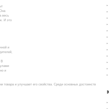
ыт
 Она
а весь
к. И это
чной и
дителей,
 В
нулами
но и
ии товара и улучшает его свойства. Среди основных достоинств