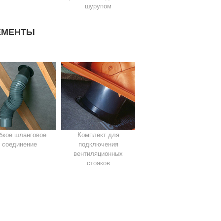
шурупом
ЕМЕНТЫ
бкое шланговое
Комплект для
соединение
подключения
вентиляционных
стояков