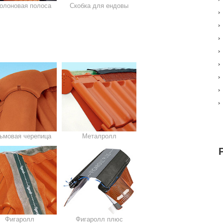
олоновая полоса
Скобка для ендовы
ьмовая черепица
Металролл
Фигаролл
Фигаролл плюс