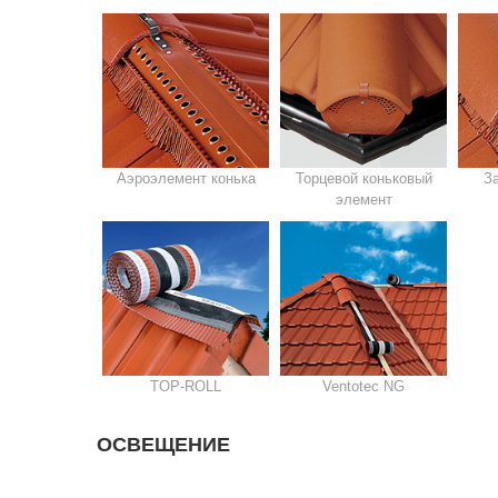
Аэроэлемент конька
Торцевой коньковый
З
элемент
TOP-ROLL
Ventotec NG
ОСВЕЩЕНИЕ