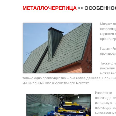
МЕТАЛЛОЧЕРЕПИЦА
>> ОСОБЕННО
Множеств
непосвяще
гарантия 
профилир
Гарантийн
производи
Также сле
покрытия.
может бы
только одно преимущество – она более дешевая. Если Вы
минимальный шаг обрешетки при монтаже.
Известные
производите
используют 
производств
качественную