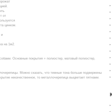
орожат
цией.
ить
т от
ользуется
та цинком.
 и
ка на 1м2.
обами. Основные покрытия = полиэстер, матовый полиэстер,
очерепицы. Можно сказать, что темные тона больше подвержены
крытие некачественное, то металлочерепица выцветает пятнами.