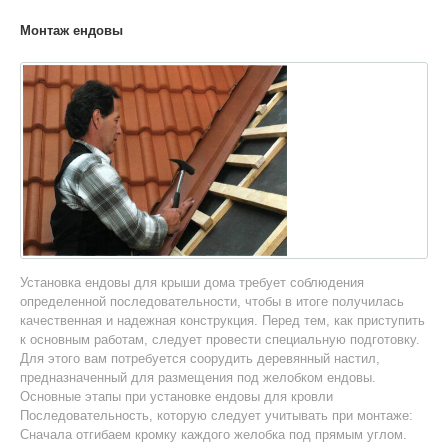
Монтаж ендовы
Установка ендовы для крыши дома требует соблюдения
определенной последовательности, чтобы в итоге получилась
качественная и надежная конструкция. Перед тем, как приступить
к основным работам, следует провести специальную подготовку.
Для этого вам потребуется соорудить деревянный настил,
предназначенный для размещения под желобком ендовы.
Основные этапы при установке ендовы для кровли
Последовательность, которую следует учитывать при монтаже:
Сначала отгибаем кромку каждого желобка под прямым углом.