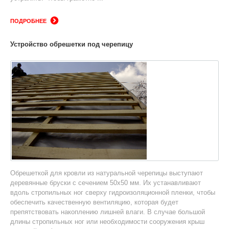
ПОДРОБНЕЕ
Устройство обрешетки под черепицу
Обрешеткой для кровли из натуральной черепицы выступают
деревянные бруски с сечением 50x50 мм. Их устанавливают
вдоль стропильных ног сверху гидроизоляционной пленки, чтобы
обеспечить качественную вентиляцию, которая будет
препятствовать накоплению лишней влаги. В случае большой
длины стропильных ног или необходимости сооружения крыш