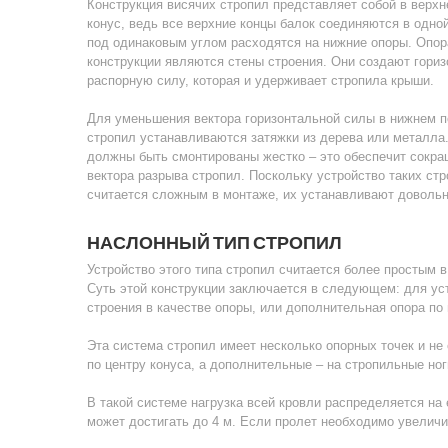
Конструкция висячих стропил представляет собой в верхн
конус, ведь все верхние концы балок соединяются в одной
под одинаковым углом расходятся на нижние опоры. Опор
конструкции являются стены строения. Они создают гори
распорную силу, которая и удерживает стропила крыши.
Для уменьшения вектора горизонтальной силы в нижнем п
стропил устанавливаются затяжки из дерева или металла
должны быть смонтированы жестко – это обеспечит сокр
вектора разрыва стропил. Поскольку устройство таких ст
считается сложным в монтаже, их устанавливают довольн
НАСЛОННЫЙ ТИП СТРОПИЛ
Устройство этого типа стропил считается более простым в
Суть этой конструкции заключается в следующем: для ус
строения в качестве опоры, или дополнительная опора по 
Эта система стропил имеет несколько опорных точек и не
по центру конуса, а дополнительные – на стропильные ног
В такой системе нагрузка всей кровли распределяется на
может достигать до 4 м. Если пролет необходимо увеличи