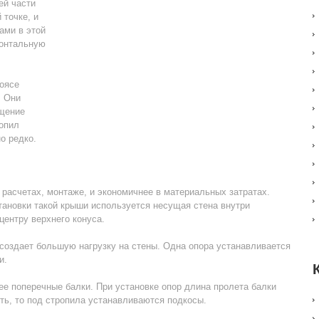
ей части
 точке, и
ами в этой
зонтальную
оясе
. Они
ащение
ропил
о редко.
 расчетах, монтаже, и экономичнее в материальных затратах.
тановки такой крыши используется несущая стена внутри
центру верхнего конуса.
 создает большую нагрузку на стены. Одна опора устанавливается
и.
 ее поперечные балки. При установке опор длина пролета балки
ть, то под стропила устанавливаются подкосы.