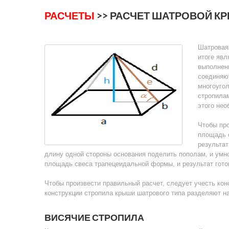
РАСЧЕТЫ
>> РАСЧЕТ ШАТРОВОЙ К
Шатровая 
итоге явл
выполнен
соединяют
многоугол
стропилам
этого нео
Чтобы про
площадь с
результат
длину одной стороны основания поделить пополам, и умно
площадь свеса трапецеидальной формы, и результат гото
Чтобы произвести правильный расчет, следует учесть кон
конструкции стропила крыши шатрового типа разделяют на
ВИСЯЧИЕ СТРОПИЛА