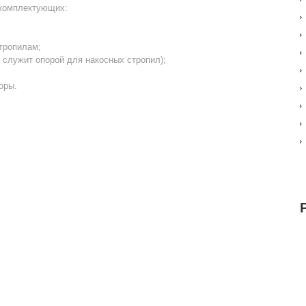
 комплектующих:
тропилам;
 служит опорой для накосных стропил);
оры.