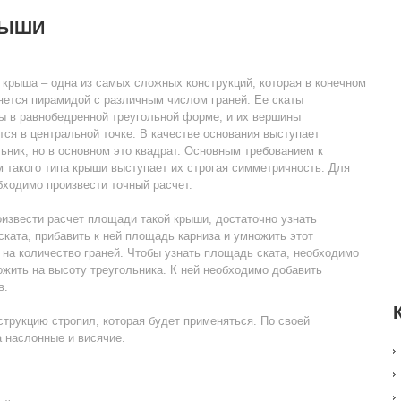
РЫШИ
крыша – одна из самых сложных конструкций, которая в конечном
яется пирамидой с различным числом граней. Ее скаты
ы в равнобедренной треугольной форме, и их вершины
ся в центральной точке. В качестве основания выступает
ьник, но в основном это квадрат. Основным требованием к
 такого типа крыши выступает их строгая симметричность. Для
бходимо произвести точный расчет.
извести расчет площади такой крыши, достаточно узнать
ката, прибавить к ней площадь карниза и умножить этот
 на количество граней. Чтобы узнать площадь ската, необходимо
жить на высоту треугольника. К ней необходимо добавить
в.
струкцию стропил, которая будет применяться. По своей
 наслонные и висячие.