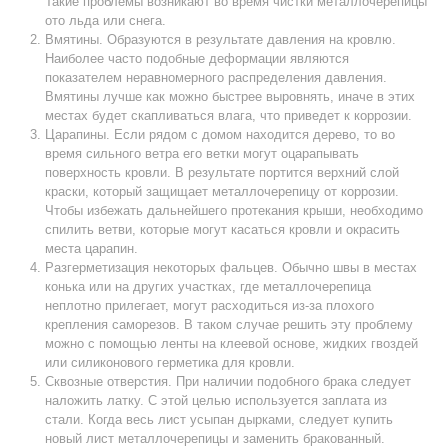
Такие проблемы возникают во время чистки металлочерепицы
ото льда или снега.
Вмятины. Образуются в результате давления на кровлю.
Наиболее часто подобные деформации являются
показателем неравномерного распределения давления.
Вмятины лучше как можно быстрее выровнять, иначе в этих
местах будет скапливаться влага, что приведет к коррозии.
Царапины. Если рядом с домом находится дерево, то во
время сильного ветра его ветки могут оцарапывать
поверхность кровли. В результате портится верхний слой
краски, который защищает металлочерепицу от коррозии.
Чтобы избежать дальнейшего протекания крыши, необходимо
спилить ветви, которые могут касаться кровли и окрасить
места царапин.
Разгерметизация некоторых фальцев. Обычно швы в местах
конька или на других участках, где металлочерепица
неплотно прилегает, могут расходиться из-за плохого
крепления саморезов. В таком случае решить эту проблему
можно с помощью ленты на клеевой основе, жидких гвоздей
или силиконового герметика для кровли.
Сквозные отверстия. При наличии подобного брака следует
наложить латку. С этой целью используется заплата из
стали. Когда весь лист усыпан дырками, следует купить
новый лист металлочерепицы и заменить бракованный.