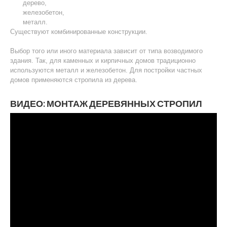
дерево,
железобетон,
металл.
Существуют комбинированные конструкции.
Выбор того или иного материала зависит от типа возводимого
здания. Так, для каменных и кирпичных домов традиционно
используются металл и железобетон. Для постройки частных
домов применяются стропила из дерева.
ВИДЕО: МОНТАЖ ДЕРЕВЯННЫХ СТРОПИЛ