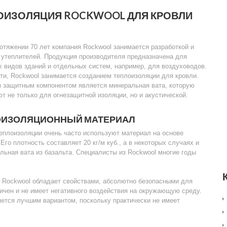
ЛОИЗОЛЯЦИЯ ROCKWOOL ДЛЯ КРОВЛИ
отяжении 70 лет компания Rockwool занимается разработкой и
 утеплителей. Продукция производителя предназначена для
 видов зданий и отдельных систем, например, для воздуховодов.
ти, Rockwool занимается созданием теплоизоляции для кровли.
 защитным компонентом является минеральная вата, которую
т не только для огнезащитной изоляции, но и акустической.
ОИЗОЛЯЦИОННЫЙ МАТЕРИАЛ
еплоизоляции очень часто используют материал на основе
 Его плотность составляет 20 кг/м куб., а в некоторых случаях и
ьная вата из базальта. Специалисты из Rockwool многие годы
и Rockwool обладает свойствами, абсолютно безопасными для
сичен и не имеет негативного воздействия на окружающую среду.
ляется лучшим вариантом, поскольку практически не имеет