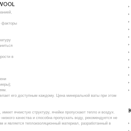
KWOOL
панией,
е факторы
ратуру
аниться
рости в
мени
меры);
иям.
делает его доступным каждому. Цена минеральной ваты при этом
имеет ячеистую структуру, ячейки пропускают тепло и воздух.
 низкого качества и способна пропускать воду, рекомендуется не
ым и является теплоизоляционный материал, разработанный в