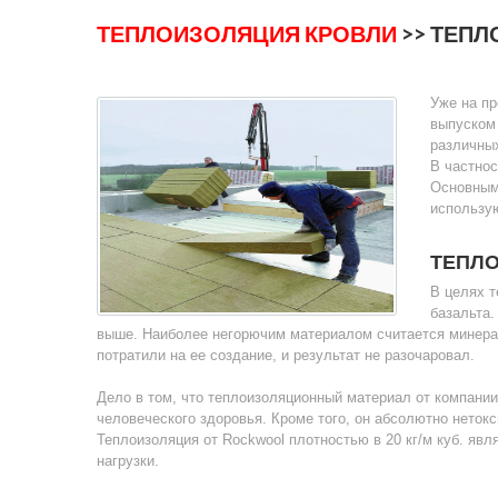
ТЕПЛОИЗОЛЯЦИЯ КРОВЛИ
>> ТЕП
Уже на пр
выпуском
различных
В частнос
Основным
использую
ТЕПЛ
В целях т
базальта.
выше. Наиболее негорючим материалом считается минерал
потратили на ее создание, и результат не разочаровал.
Дело в том, что теплоизоляционный материал от компани
человеческого здоровья. Кроме того, он абсолютно неток
Теплоизоляция от Rockwool плотностью в 20 кг/м куб. яв
нагрузки.