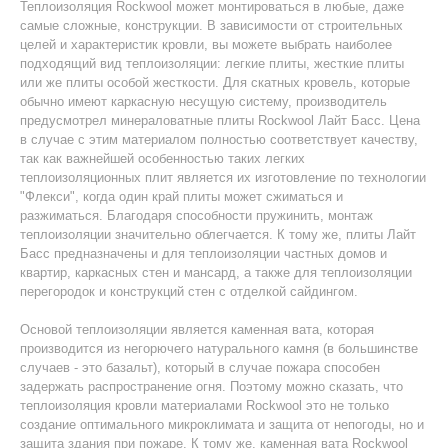
Теплоизоляция Rockwool может монтироваться в любые, даже
самые сложные, конструкции. В зависимости от строительных
целей и характеристик кровли, вы можете выбрать наиболее
подходящий вид теплоизоляции: легкие плиты, жесткие плиты
или же плиты особой жесткости. Для скатных кровель, которые
обычно имеют каркасную несущую систему, производитель
предусмотрел минераловатные плиты Rockwool Лайт Басс. Цена
в случае с этим материалом полностью соответствует качеству,
так как важнейшей особенностью таких легких
теплоизоляционных плит является их изготовление по технологии
"Флекси", когда один край плиты может сжиматься и
разжиматься. Благодаря способности пружинить, монтаж
теплоизоляции значительно облегчается. К тому же, плиты Лайт
Басс предназначены и для теплоизоляции частных домов и
квартир, каркасных стен и мансард, а также для теплоизоляции
перегородок и конструкций стен с отделкой сайдингом.
Основой теплоизоляции является каменная вата, которая
производится из негорючего натурального камня (в большинстве
случаев - это базальт), который в случае пожара способен
задержать распространение огня. Поэтому можно сказать, что
теплоизоляция кровли материалами Rockwool это не только
создание оптимального микроклимата и защита от непогоды, но и
защита здания при пожаре. К тому же, каменная вата Rockwool