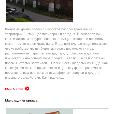
Шедовые крыши получили широкое распространение на
территории Англии, где популярны и сегодня. В основе такой
крыши лежит многоуровневая конструкция, которая в профиль
может чем-то напоминать пилу. В данном случае предполагается,
что устройство крыши будет включать несколько скатов,
расположенных параллельно друг другу. Эти скаты должны
примыкать к наклонным перегородкам, являющимся пролетами,
проемы которых застеклены. Особенности шедовых крыш Данная
конструкция обычно применяется с целью укрытия различных
промышленных построек от атмосферных осадков и другого
внешнего воздействия. Как правило...
ПОДРОБНЕЕ
Мансардная крыша