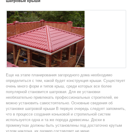
Шатровые крыши
Еще на этапе планирования загородного дома необходимо
определиться с тем, какой будет конструкция крыши. Существует
очень много форм и типов крыш, среди которых все более
популярной становится шатровая. Для ее установки
необязательно привлекать профессиональных строителей, ее
можно установить самостоятельно. Основные сведения об
установке шатровой крыши В первую очередь следует запомнить,
что в процессе создания коньковой и стропильной систем
используется одна и та же порода древесины. Доски в
промежутках должны быть установлены под достаточно крутым
углом наклона, их размер составляет не мене...